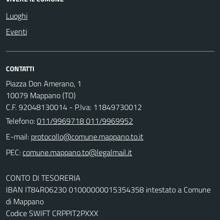
Luoghi
Eventi
CONTATTI
Piazza Don Amerano, 1
10079 Mappano (TO)
C.F. 92048130014 - P.Iva: 11849730012
Telefono:
011/9969718 011/9969952
E-mail:
PEC:
CONTO DI TESORERIA
IBAN IT84R06230 01000000015354358 intestato a Comune
di Mappano
Codice SWIFT CRPPIT2PXXX