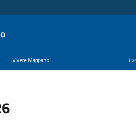
no
Vivere Mappano
Tra
26