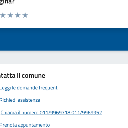
gina?
a da 1 a 5 stelle la pagina
ta 1 stelle su 5
Valuta 2 stelle su 5
Valuta 3 stelle su 5
Valuta 4 stelle su 5
Valuta 5 stelle su 5
tatta il comune
Leggi le domande frequenti
Richiedi assistenza
Chiama il numero 011/9969718 011/9969952
Prenota appuntamento