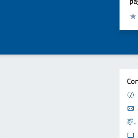
pa
Valut
Valu
Con