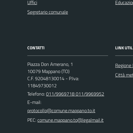
Uffici
Educazio
Segretario comunale
CONTATTI
LINK UTIL
Piazza Don Amerano, 1
Regione
10079 Mappano (TO)
Città met
C.F. 92048130014 - P.Iva:
11849730012
Telefono:
011/9969718 011/9969952
E-mail:
PEC: