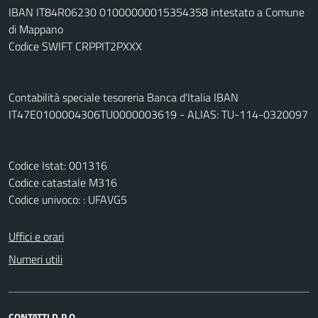
IBAN IT84R06230 01000000015354358 intestato a Comune
di Mappano
Codice SWIFT CRPPIT2PXXX
Contabilità speciale tesoreria Banca d'Italia IBAN
IT47E0100004306TU0000003619 - ALIAS: TU-114-0320097
Codice Istat: 001316
Codice catastale M316
Codice univoco: : UFAVG5
Uffici e orari
Numeri utili
CONTATTI D.P.O.