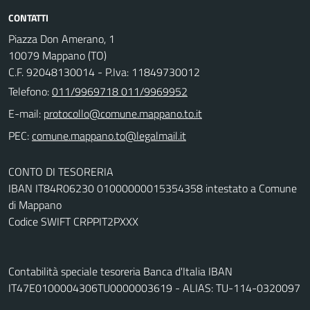
CONTATTI
Piazza Don Amerano, 1
10079 Mappano (TO)
C.F. 92048130014 - P.Iva: 11849730012
Telefono:
011/9969718 011/9969952
E-mail:
PEC:
CONTO DI TESORERIA
IBAN IT84R06230 01000000015354358 intestato a Comune
di Mappano
Codice SWIFT CRPPIT2PXXX
Contabilità speciale tesoreria Banca d'Italia IBAN
IT47E0100004306TU0000003619 - ALIAS: TU-114-0320097