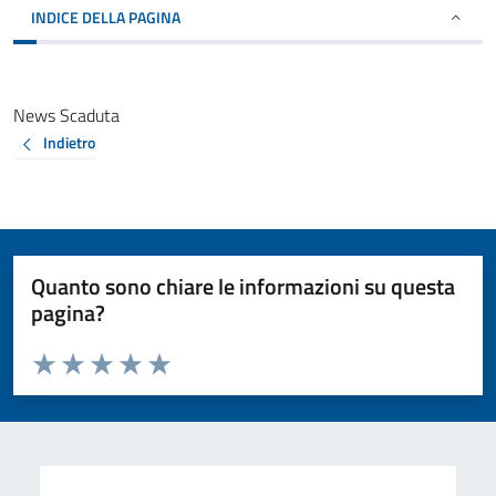
INDICE DELLA PAGINA
News Scaduta
Indietro
Quanto sono chiare le informazioni su questa
pagina?
Valuta da 1 a 5 stelle la pagina
Valuta 1 stelle su 5
Valuta 2 stelle su 5
Valuta 3 stelle su 5
Valuta 4 stelle su 5
Valuta 5 stelle su 5