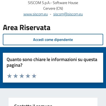
SISCOM S.p.A.- Software House
Cervere (CN)
www.siscom.eu
-
siscom@siscom.eu
Area Riservata
Accedi come dipendente
Quanto sono chiare le informazioni su questa
pagina?
Valuta da 1 a 5 stelle la pagina
Valuta 1 stelle su 5
Valuta 2 stelle su 5
Valuta 3 stelle su 5
Valuta 4 stelle su 5
Valuta 5 stelle su 5