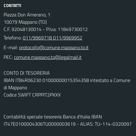
CONTATTI
Piazza Don Amerano, 1
10079 Mappano (TO)
C.F. 92048130014 - P.Iva: 11849730012
Telefono:
011/9969718 011/9969952
E-mail:
PEC:
CONTO DI TESORERIA
IBAN IT84R06230 01000000015354358 intestato a Comune
di Mappano
Codice SWIFT CRPPIT2PXXX
Contabilità speciale tesoreria Banca d'Italia IBAN
IT47E0100004306TU0000003619 - ALIAS: TU-114-0320097