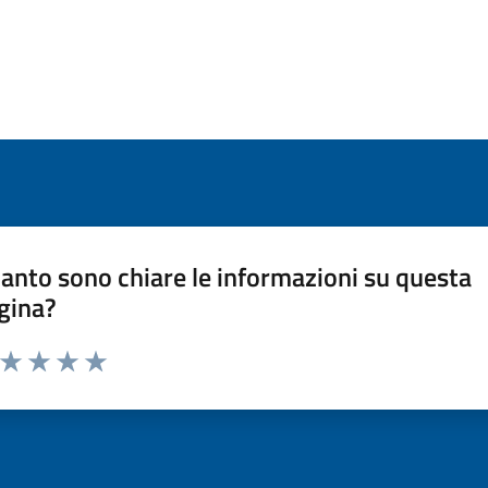
anto sono chiare le informazioni su questa
gina?
a da 1 a 5 stelle la pagina
ta 1 stelle su 5
Valuta 2 stelle su 5
Valuta 3 stelle su 5
Valuta 4 stelle su 5
Valuta 5 stelle su 5