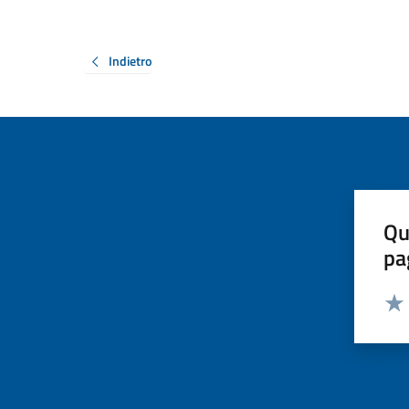
Indietro
Qu
pa
Valut
Valu