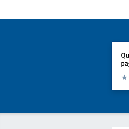
Qu
pa
Valut
Valu