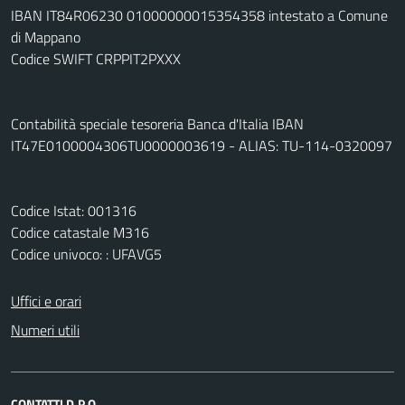
IBAN IT84R06230 01000000015354358 intestato a Comune
di Mappano
Codice SWIFT CRPPIT2PXXX
Contabilità speciale tesoreria Banca d'Italia IBAN
IT47E0100004306TU0000003619 - ALIAS: TU-114-0320097
Codice Istat: 001316
Codice catastale M316
Codice univoco: : UFAVG5
Uffici e orari
Numeri utili
CONTATTI D.P.O.