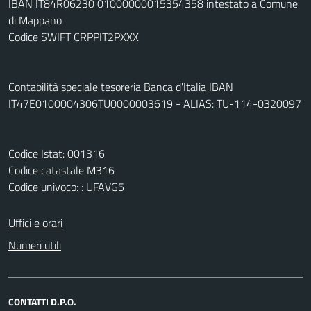
IBAN IT84R06230 01000000015354358 intestato a Comune
di Mappano
Codice SWIFT CRPPIT2PXXX
Contabilità speciale tesoreria Banca d'Italia IBAN
IT47E0100004306TU0000003619 - ALIAS: TU-114-0320097
Codice Istat: 001316
Codice catastale M316
Codice univoco: : UFAVG5
Uffici e orari
Numeri utili
CONTATTI D.P.O.