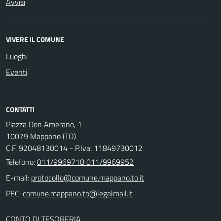
Avvisi
VIVERE IL COMUNE
Luoghi
Eventi
CONTATTI
Piazza Don Amerano, 1
10079 Mappano (TO)
C.F. 92048130014 - P.Iva: 11849730012
Telefono:
011/9969718 011/9969952
E-mail:
PEC:
CONTO DI TESORERIA