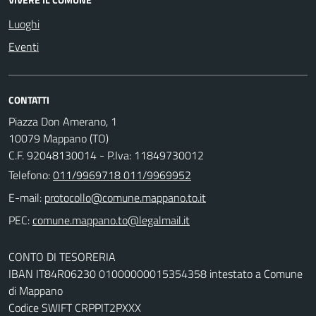
Luoghi
Eventi
CONTATTI
Piazza Don Amerano, 1
10079 Mappano (TO)
C.F. 92048130014 - P.Iva: 11849730012
Telefono:
011/9969718 011/9969952
E-mail:
PEC:
CONTO DI TESORERIA
IBAN IT84R06230 01000000015354358 intestato a Comune
di Mappano
Codice SWIFT CRPPIT2PXXX