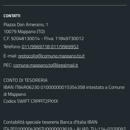
CONTATTI
Piazza Don Amerano, 1
10079 Mappano (TO)
C.F. 92048130014 - P.Iva: 11849730012
Telefono:
011/9969718 011/9969952
E-mail:
PEC:
CONTO DI TESORERIA
IBAN IT84R06230 01000000015354358 intestato a Comune
di Mappano
Codice SWIFT CRPPIT2PXXX
Contabilità speciale tesoreria Banca d'Italia IBAN
IT47E0100004306TU0000003619 - ALIAS: TU-114-0320097