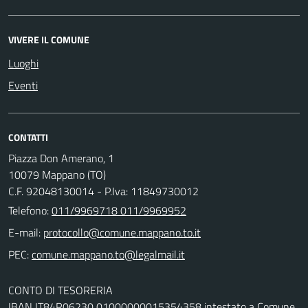
VIVERE IL COMUNE
Luoghi
Eventi
CONTATTI
Piazza Don Amerano, 1
10079 Mappano (TO)
C.F. 92048130014 - P.Iva: 11849730012
Telefono:
011/9969718 011/9969952
E-mail:
PEC:
CONTO DI TESORERIA
IBAN IT84R06230 01000000015354358 intestato a Comune