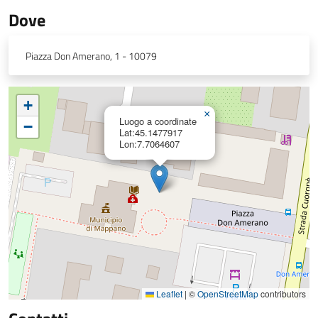
Dove
Piazza Don Amerano, 1 - 10079
+
×
Luogo a coordinate
−
Lat:45.1477917
Lon:7.7064607
Leaflet
|
©
OpenStreetMap
contributors