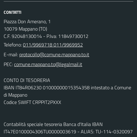
CONTATTI
Piazza Don Amerano, 1
10079 Mappano (TO)
C.F. 92048130014 - P.Iva: 11849730012
Telefono:
011/9969718 011/9969952
E-mail:
PEC:
CONTO DI TESORERIA
IBAN IT84R06230 01000000015354358 intestato a Comune
di Mappano
Codice SWIFT CRPPIT2PXXX
Contabilità speciale tesoreria Banca d'Italia IBAN
IT47E0100004306TU0000003619 - ALIAS: TU-114-0320097