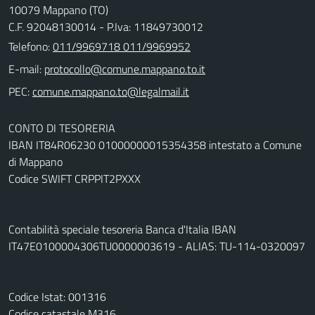
10079 Mappano (TO)
C.F. 92048130014 - P.Iva: 11849730012
Telefono:
011/9969718 011/9969952
E-mail:
PEC:
CONTO DI TESORERIA
IBAN IT84R06230 01000000015354358 intestato a Comune
di Mappano
Codice SWIFT CRPPIT2PXXX
Contabilità speciale tesoreria Banca d'Italia IBAN
IT47E0100004306TU0000003619 - ALIAS: TU-114-0320097
Codice Istat: 001316
Codice catastale M316