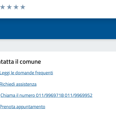
a da 1 a 5 stelle la pagina
ta 1 stelle su 5
Valuta 2 stelle su 5
Valuta 3 stelle su 5
Valuta 4 stelle su 5
Valuta 5 stelle su 5
tatta il comune
Leggi le domande frequenti
Richiedi assistenza
Chiama il numero 011/9969718 011/9969952
Prenota appuntamento