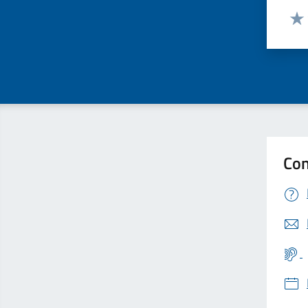
Valut
Valu
Con