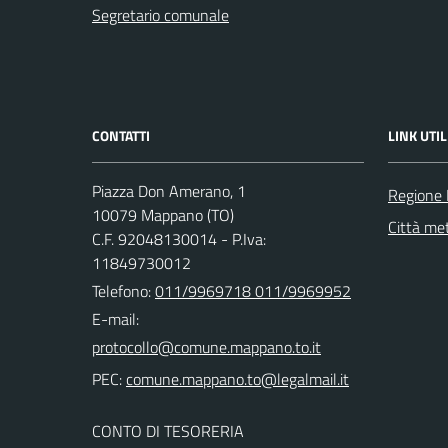
Segretario comunale
CONTATTI
LINK UTIL
Piazza Don Amerano, 1
Regione
10079 Mappano (TO)
Città met
C.F. 92048130014 - P.Iva:
11849730012
Telefono:
011/9969718 011/9969952
E-mail:
PEC:
CONTO DI TESORERIA