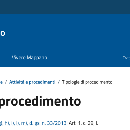
no
Vivere Mappano
Tra
te
/
Attività e procedimenti
/
Tipologie di procedimento
i procedimento
, g), h), i), l), m), d.lgs. n. 33/2013;
Art. 1, c. 29, l.