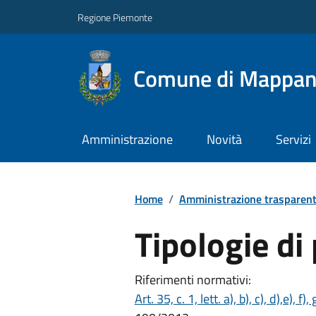
Regione Piemonte
Comune di Mappa
Amministrazione
Novità
Servizi
Home
/
Amministrazione trasparen
Tipologie d
Riferimenti normativi:
Art. 35, c. 1, lett. a), b), c), d),e), f)