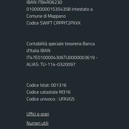
IBAN IT84R06230
01000000015354358 intestato a
Comune di Mappano
Codice SWIFT CRPPIT2PXXX
Contabilità speciale tesoreria Banca
d'Italia IBAN
IT47E0100004306TU0000003619 -
ALIAS: TU-114-0320097
Codice Istat: 001316
Codice catastale M316
Codice univoco: : UFAVG5
Uffici e orari
Numeri utili