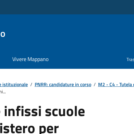
no
Vivere Mappano
Tra
 istituzionale
/
PNRR: candidature in corso
/
M2 - C4 - Tutela de
...
 infissi scuole
istero per