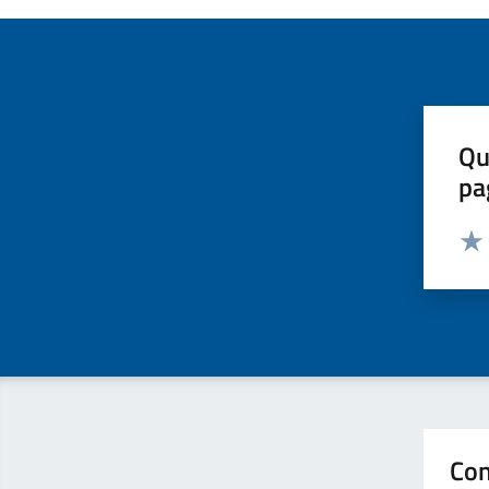
Qu
pa
Valut
Valu
Con