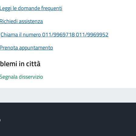
Leggi le domande frequenti
Richiedi assistenza
Chiama il numero 011/9969718 011/9969952
Prenota appuntamento
blemi in città
Segnala disservizio
o