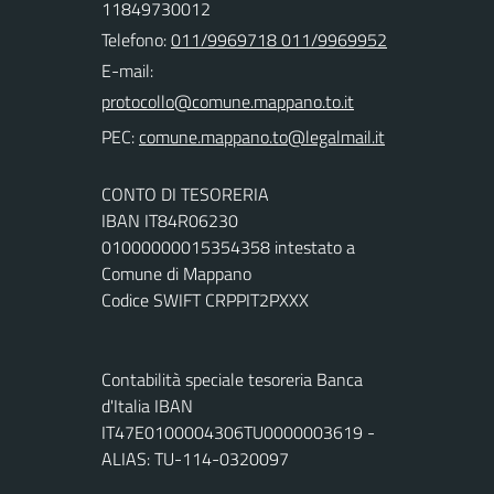
11849730012
Telefono:
011/9969718 011/9969952
E-mail:
PEC:
CONTO DI TESORERIA
IBAN IT84R06230
01000000015354358 intestato a
Comune di Mappano
Codice SWIFT CRPPIT2PXXX
Contabilità speciale tesoreria Banca
d'Italia IBAN
IT47E0100004306TU0000003619 -
ALIAS: TU-114-0320097