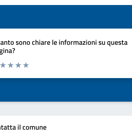
anto sono chiare le informazioni su questa
gina?
a da 1 a 5 stelle la pagina
ta 1 stelle su 5
Valuta 2 stelle su 5
Valuta 3 stelle su 5
Valuta 4 stelle su 5
Valuta 5 stelle su 5
tatta il comune