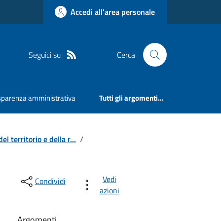
Accedi all'area personale
Seguici su
Cerca
sparenza amministrativa
Tutti gli argomenti...
l territorio e della r...
/
Vedi
Condividi
azioni
Argomenti