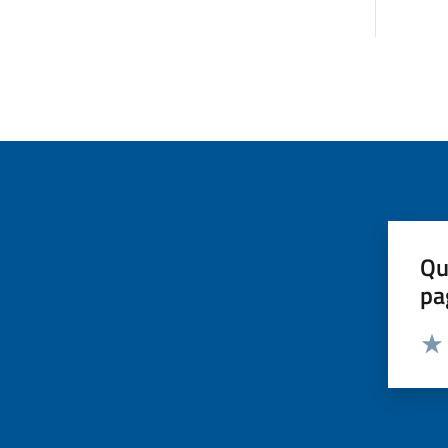
Qu
pa
Valut
Valu