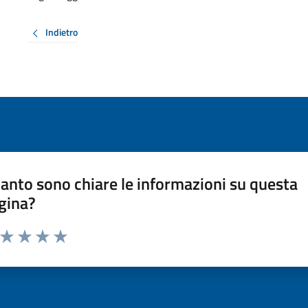
Indietro
anto sono chiare le informazioni su questa
gina?
a da 1 a 5 stelle la pagina
ta 1 stelle su 5
Valuta 2 stelle su 5
Valuta 3 stelle su 5
Valuta 4 stelle su 5
Valuta 5 stelle su 5