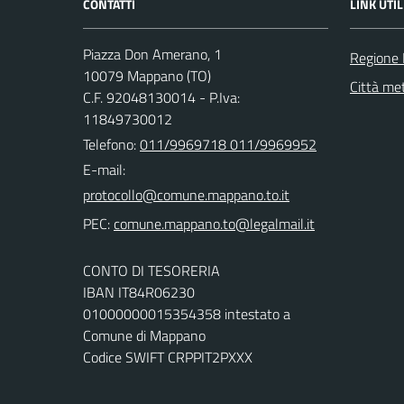
CONTATTI
LINK UTIL
Piazza Don Amerano, 1
Regione
10079 Mappano (TO)
Città met
C.F. 92048130014 - P.Iva:
11849730012
Telefono:
011/9969718 011/9969952
E-mail:
PEC:
CONTO DI TESORERIA
IBAN IT84R06230
01000000015354358 intestato a
Comune di Mappano
Codice SWIFT CRPPIT2PXXX