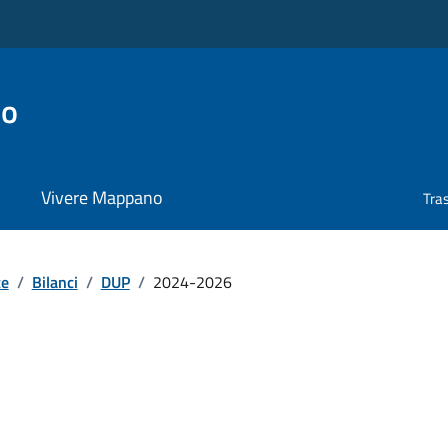
no
Vivere Mappano
Tra
te
/
Bilanci
/
DUP
/
2024-2026