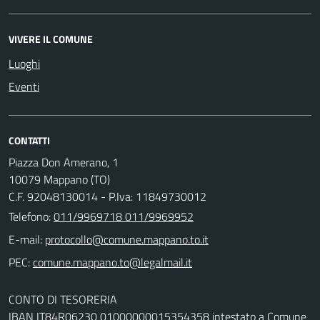
VIVERE IL COMUNE
Luoghi
Eventi
CONTATTI
Piazza Don Amerano, 1
10079 Mappano (TO)
C.F. 92048130014 - P.Iva: 11849730012
Telefono:
011/9969718 011/9969952
E-mail:
PEC:
CONTO DI TESORERIA
IBAN IT84R06230 01000000015354358 intestato a Comune