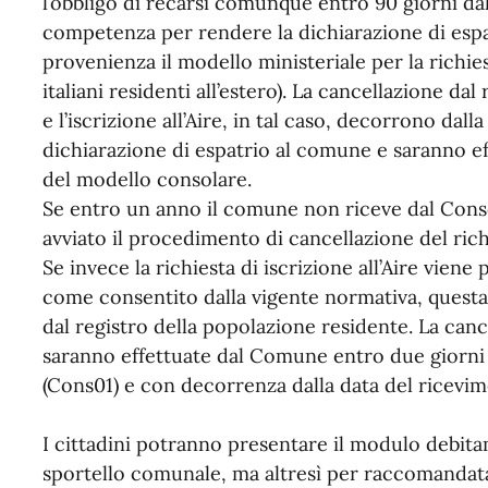
l’obbligo di recarsi comunque entro 90 giorni dall
competenza per rendere la dichiarazione di espa
provenienza il modello ministeriale per la richiest
italiani residenti all’estero). La cancellazione da
e l’iscrizione all’Aire, in tal caso, decorrono dalla
dichiarazione di espatrio al comune e saranno ef
del modello consolare.
Se entro un anno il comune non riceve dal Consolat
avviato il procedimento di cancellazione del rich
Se invece la richiesta di iscrizione all’Aire vien
come consentito dalla vigente normativa, quest
dal registro della popolazione residente. La cance
saranno effettuate dal Comune entro due giorni
(Cons01) e con decorrenza dalla data del ricevim
I cittadini potranno presentare il modulo debit
sportello comunale, ma altresì per raccomandata,