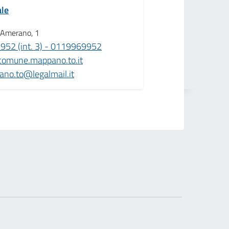
ale
 Amerano, 1
52 (int. 3) - 0119969952
comune.mappano.to.it
no.to@legalmail.it