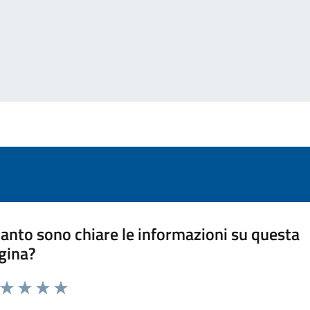
anto sono chiare le informazioni su questa
gina?
a da 1 a 5 stelle la pagina
ta 1 stelle su 5
Valuta 2 stelle su 5
Valuta 3 stelle su 5
Valuta 4 stelle su 5
Valuta 5 stelle su 5