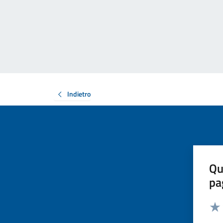
Indietro
Qu
pa
Valut
Valu