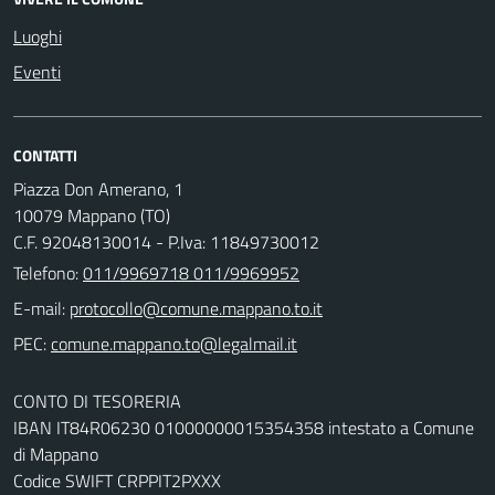
Luoghi
Eventi
CONTATTI
Piazza Don Amerano, 1
10079 Mappano (TO)
C.F. 92048130014 - P.Iva: 11849730012
Telefono:
011/9969718 011/9969952
E-mail:
PEC:
CONTO DI TESORERIA
IBAN IT84R06230 01000000015354358 intestato a Comune
di Mappano
Codice SWIFT CRPPIT2PXXX