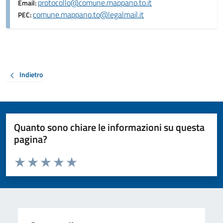
protocollo@comune.mappano.to.it
Email:
comune.mappano.to@legalmail.it
PEC:
Indietro
Quanto sono chiare le informazioni su questa
pagina?
Valuta da 1 a 5 stelle la pagina
Valuta 1 stelle su 5
Valuta 2 stelle su 5
Valuta 3 stelle su 5
Valuta 4 stelle su 5
Valuta 5 stelle su 5