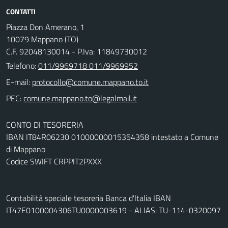
CONTATTI
Piazza Don Amerano, 1
10079 Mappano (TO)
C.F. 92048130014 - P.Iva: 11849730012
Telefono:
011/9969718 011/9969952
E-mail:
PEC:
CONTO DI TESORERIA
IBAN IT84R06230 01000000015354358 intestato a Comune
di Mappano
Codice SWIFT CRPPIT2PXXX
Contabilità speciale tesoreria Banca d'Italia IBAN
IT47E0100004306TU0000003619 - ALIAS: TU-114-0320097