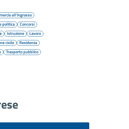
ercio all'ingrosso
 politica
Concorsi
le
Istruzione
Lavoro
ne civile
Residenza
o
Trasporto pubblico
rese