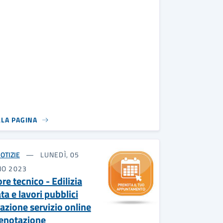
LLA PAGINA
OTIZIE
LUNEDÌ, 05
NO 2023
re tecnico - Edilizia
ta e lavori pubblici
vazione servizio online
renotazione