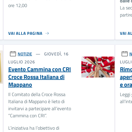
dalle 
ore 12,00
La sec
partir
VAI ALLA PAGINA
VAI A
NOTIZIE
GIOVEDÌ, 16
N
LUGLIO 2026
LUGL
Evento Cammina con CRI
Rimo
Croce Rossa Italiana di
aper
Mappano
e ora
Il Comitato della Croce Rossa
Leggi 
Italiana di Mappano è lieto di
all'in
invitarvi a partecipare all’evento
“Cammina con CRI”.
L’iniziativa ha l’obiettivo di