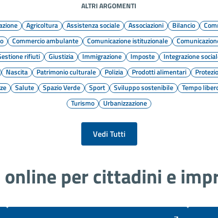
ALTRI ARGOMENTI
azione
Agricoltura
Assistenza sociale
Associazioni
Bilancio
Comm
to
Commercio ambulante
Comunicazione istituzionale
Comunicazione
estione rifiuti
Giustizia
Immigrazione
Imposte
Integrazione socia
Nascita
Patrimonio culturale
Polizia
Prodotti alimentari
Protezio
nze
Salute
Spazio Verde
Sport
Sviluppo sostenibile
Tempo liber
Turismo
Urbanizzazione
Vedi Tutti
i online per cittadini e imp