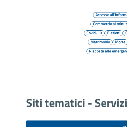
Accesso all'inform
Commercio al minu
Covid-19
Elezioni
G
Matrimonio
Morte
Risposta alle emerge
Siti tematici - Serviz