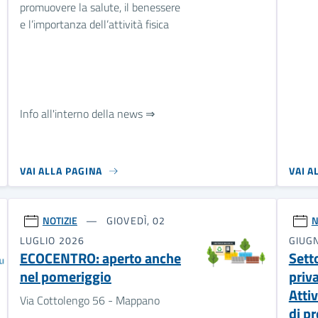
promuovere la salute, il benessere
e l’importanza dell’attività fisica
Info all'interno della news ⇒
VAI ALLA PAGINA
VAI A
NOTIZIE
GIOVEDÌ, 02
N
LUGLIO 2026
GIUG
ECOCENTRO: aperto anche
Setto
nel pomeriggio
priva
Atti
Via Cottolengo 56 - Mappano
di p