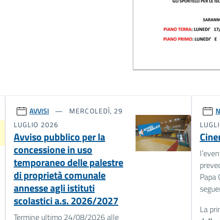
AVVISI
MERCOLEDÌ, 29
N
LUGLIO 2026
LUGL
Avviso pubblico per la
Cine
concessione in uso
l’even
temporaneo delle palestre
preved
di proprietà comunale
Papa G
annesse agli istituti
seguen
scolastici a.s. 2026/2027
La pri
Termine ultimo 24/08/2026 alle