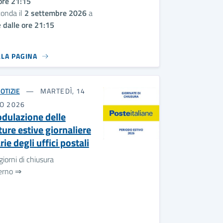
ore 21:15
onda il
2 settembre 2026
a
e
dalle ore 21:15
LLA PAGINA
OTIZIE
MARTEDÌ, 14
IO 2026
dulazione delle
ture estive giornaliere
rie degli uffici postali
giorni di chiusura
terno ⇒